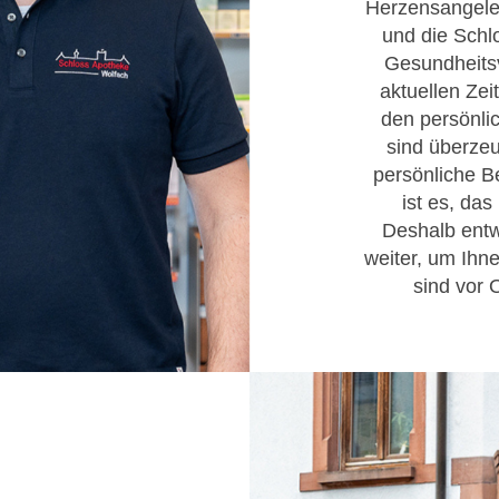
Herzensangeleg
und die Schl
Gesundheitsv
aktuellen Zei
den persönli
sind überzeu
persönliche Be
ist es, da
Deshalb entw
weiter, um Ihn
sind vor 