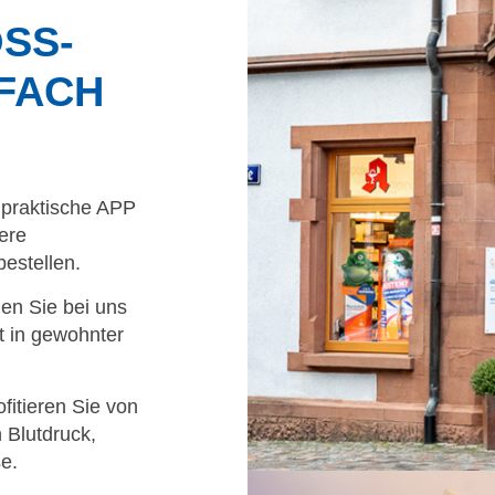
SS-
FACH
 praktische APP
ere
bestellen.
en Sie bei uns
pt in gewohnter
fitieren Sie von
 Blutdruck,
e.